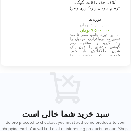
آنلاک، حذف اکانت گوگل،
ترمیم سریال و ریکاوری رمز)
دوره ها
۱۰,۰۰۰,۰۰۰
تومان
۷,۵۰۰,۰۰۰
تومان
با این دورهٔ جامع، صفر تا صد
تعمیرات نرم‌افزاری موبایل را
یاد بگیرید و به‌علاوه، رمز
گوشی مشتری را
بدون پاک
شدن اطلاعاتش
باز کنید.
خدماتی که مشتریان را
شگفت‌زده و درآمد شما را
چندبرابر می‌کند.
نوع دوره: غیر حضوری (ویدیو)
سطح دوره: مبتدی تا حرفه ای
پیش نیاز: آشنایی با کامپیوتر
زبان: فارسی
روش دریافت: اسپات پلیر
روش پشتیبانی: تلگرام و ایتا
سرفصل دوره نرم افزار
نصب درایور
نصب دانگل و باکس
سبد خرید شما خالی است
آشنایی با نرم افزار رایگان
فلش و آپدیت
حذف Frp
Before proceed to checkout you must add some products to your
بای پس Mi account
shopping cart. You will find a lot of interesting products on our "Shop"
ترمیم بوت