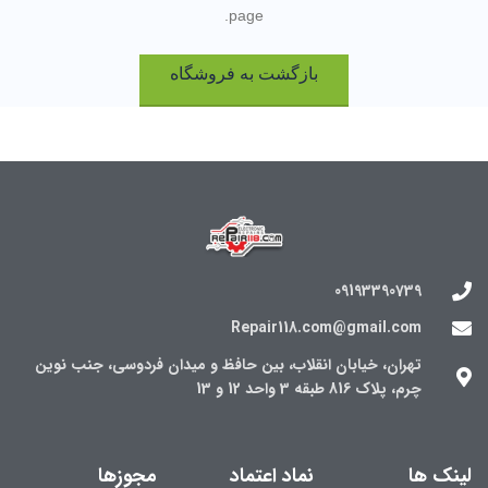
ترمیم imei
page.
ترمیم شبکه
پروگرام هارد
بازگشت به فروشگاه
09193390739
Repair118.com@gmail.com
تهران، خیابان انقلاب، بین حافظ و میدان فردوسی، جنب نوین
چرم، پلاک 816 طبقه 3 واحد 12 و 13
لینک ها
نماد اعتماد
مجوزها